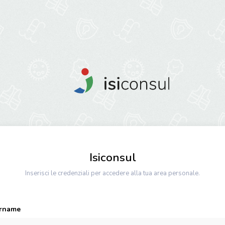
Isiconsul
Inserisci le credenziali per accedere alla tua area personale.
rname